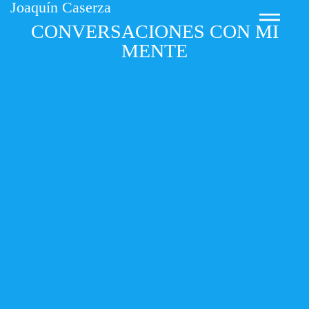
Joaquín Caserza
C
O
N
V
E
R
S
A
C
I
O
N
E
S
C
O
N
M
I
M
E
N
T
E