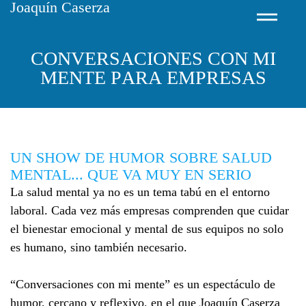
Joaquín Caserza
C
O
N
V
E
R
S
A
C
I
O
N
E
S
C
O
N
M
I
M
E
N
T
E
P
A
R
A
E
M
P
R
E
S
A
S
UN SHOW DE HUMOR SOBRE SALUD
MENTAL... QUE VA MUY EN SERIO
La salud mental ya no es un tema tabú en el entorno
laboral. Cada vez más empresas comprenden que cuidar
el bienestar emocional y mental de sus equipos no solo
es humano, sino también necesario.
“Conversaciones con mi mente” es un espectáculo de
humor, cercano y reflexivo, en el que Joaquín Caserza